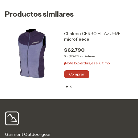
Productos similares
Chaleco CERRO EL AZUFRE -
microfleece
$62.790
6
x
$10.465
sin interés
¡No te lo pierdas, es el último!
Comprar
Garmont Outdoorgear