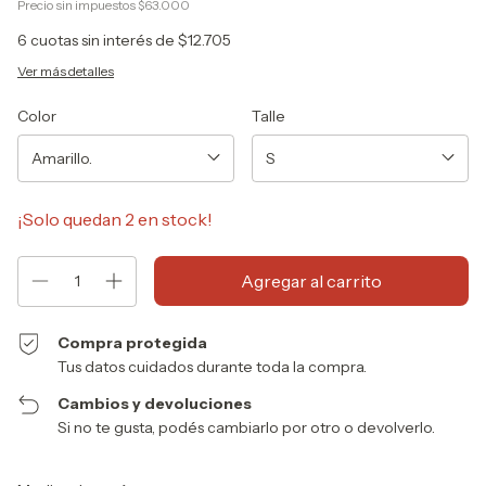
Precio sin impuestos
$63.000
6
cuotas sin interés de
$12.705
Ver más detalles
Color
Talle
¡Solo quedan
2
en stock!
Compra protegida
Tus datos cuidados durante toda la compra.
Cambios y devoluciones
Si no te gusta, podés cambiarlo por otro o devolverlo.
Entregas para el CP:
Cambiar CP