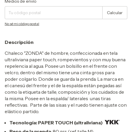
Medios de envío
Calcular
No sé mi código postal
Descripción
Chaleco "ZONDA" de hombre, confeccionada en tela
ultraliviana paper touch, rompevientos y con muy buena
repelencia al agua. Posee un bolsillo en el frente con
velcro, dentro del mismo tiene una cinta gross para
poder colgarlo. Donde se guarda la prenda. La marca en
el canesú del frente y el de la espalda están pegadas así
como la etiqueta de talle, composición y los cuidados de
la misma. Posee en la espalda/ laterales unas tiras
reflectivas. Parte de las sisas y el ruedo tienen ajuste con
elástico partido.
Tecnología: PAPER TOUCH (ultraliviana)
Peso de la prenda
: 80 grs (ref. talle M)