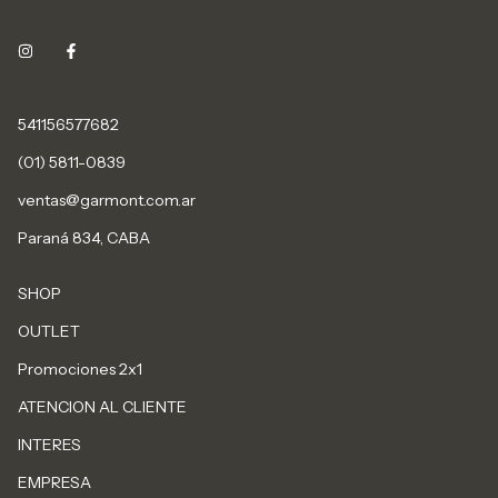
541156577682
(01) 5811-0839
ventas@garmont.com.ar
Paraná 834, CABA
SHOP
OUTLET
Promociones 2x1
ATENCION AL CLIENTE
INTERES
EMPRESA