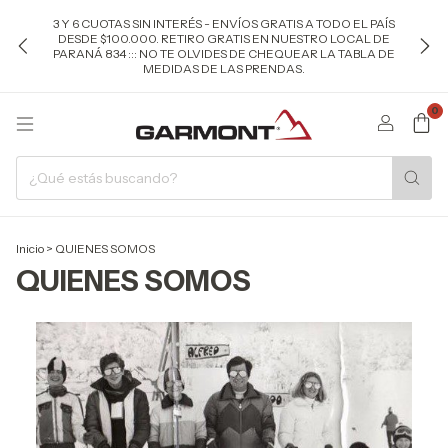
3 Y 6 CUOTAS SIN INTERÉS - ENVÍOS GRATIS A TODO EL PAÍS
DESDE $100.000. RETIRO GRATIS EN NUESTRO LOCAL DE
PARANÁ 834 ::: NO TE OLVIDES DE CHEQUEAR LA TABLA DE
MEDIDAS DE LAS PRENDAS.
0
Inicio
>
QUIENES SOMOS
QUIENES SOMOS