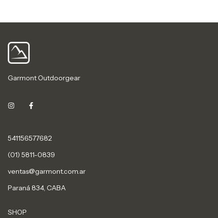
Garmont Outdoorgear
541156577682
(01) 5811-0839
ventas@garmont.com.ar
Paraná 834, CABA
SHOP