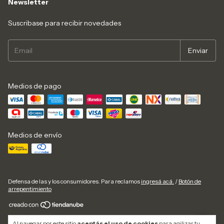
Newsletter
Suscribase para recibir novedades
Medios de pago
Medios de envío
Defensa de las y los consumidores. Para reclamos
ingresá acá.
/
Botón de
arrepentimiento
Copyright Garmont Outdoorgear - 30611770029 - 2026. Todos los derechos
Al navegar por este sitio
aceptás el uso de cookies
para agilizar tu