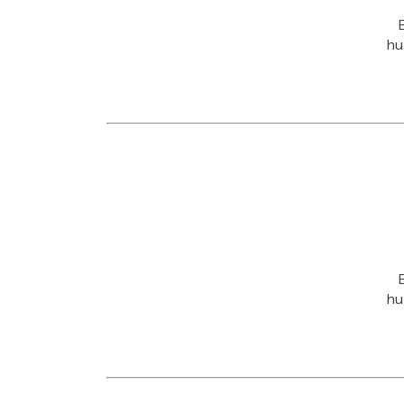
E
hu
E
hu