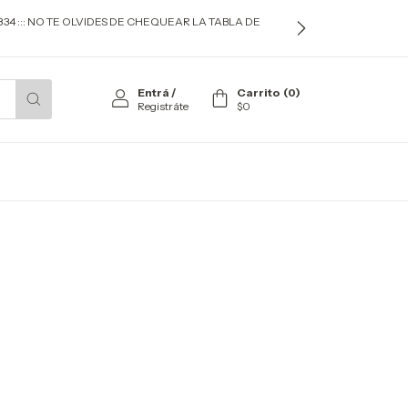
834 ::: NO TE OLVIDES DE CHEQUEAR LA TABLA DE
Entrá
/
Carrito
(
0
)
Registráte
$0