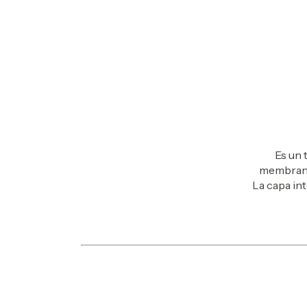
Es un 
membrana
La capa int