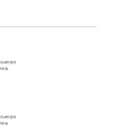
l cuerpo
ica.
l cuerpo
ica.