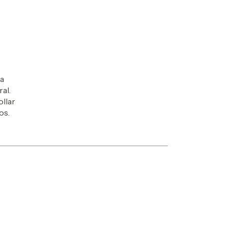
la
al.
ollar
os.