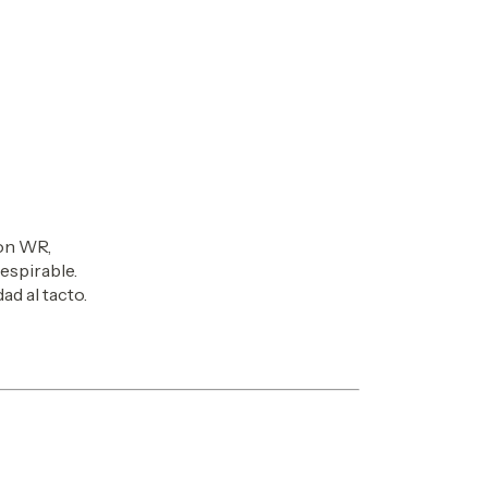
con WR,
spirable.
ad al tacto.