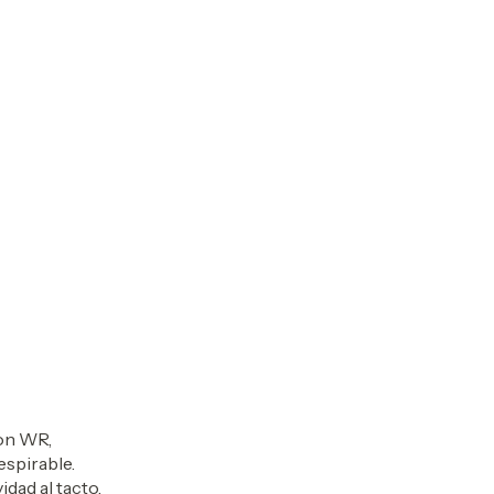
con WR,
spirable.
dad al tacto.