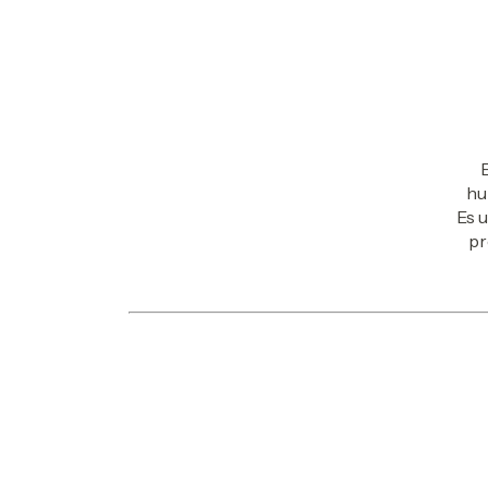
E
hu
Es u
pr