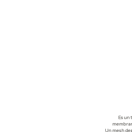
Es un 
membrana
Un mesh depo