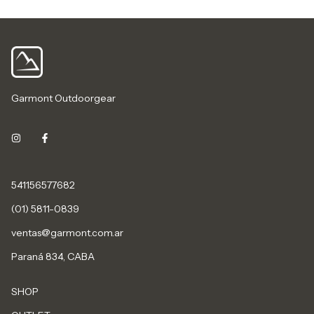
Garmont Outdoorgear
541156577682
(01) 5811-0839
ventas@garmont.com.ar
Paraná 834, CABA
SHOP