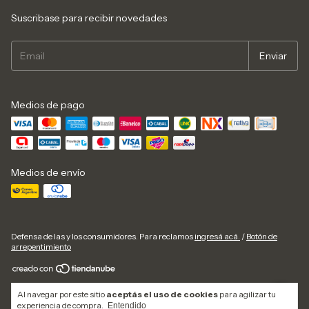
Suscribase para recibir novedades
Medios de pago
Medios de envío
Defensa de las y los consumidores. Para reclamos
ingresá acá.
/
Botón de
arrepentimiento
Copyright Garmont Outdoorgear - 30611770029 - 2026. Todos los derechos
Al navegar por este sitio
aceptás el uso de cookies
para agilizar tu
reservados.
experiencia de compra.
Entendido