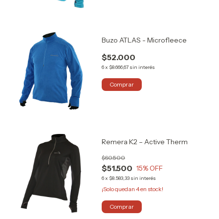
Buzo ATLAS - Microfleece
$52.000
6
x
$8.666,67
sin interés
Comprar
Remera K2 – Active Therm
$60.500
$51.500
15
% OFF
6
x
$8.583,33
sin interés
¡Solo quedan
4
en stock!
Comprar