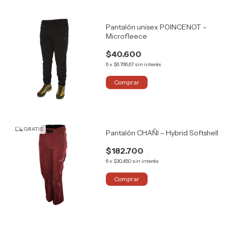
Pantalón unisex POINCENOT –
Microfleece
$40.600
6
x
$6.766,67
sin interés
Comprar
GRATIS
Pantalón CHAÑI – Hybrid Softshell
$182.700
6
x
$30.450
sin interés
Comprar