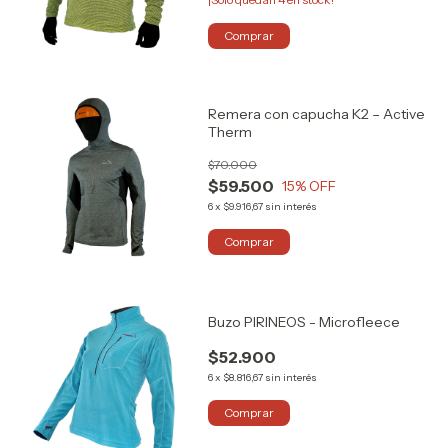
Comprar
Remera con capucha K2 – Active
Therm
$70.000
$59.500
15
% OFF
6
x
$9.916,67
sin interés
Comprar
Buzo PIRINEOS - Microfleece
$52.900
6
x
$8.816,67
sin interés
Comprar