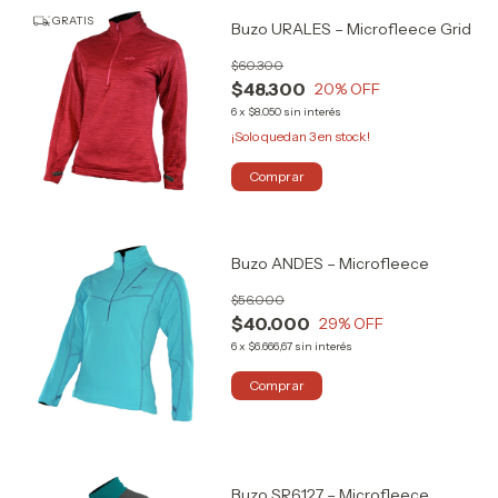
GRATIS
Buzo URALES – Microfleece Grid
$60.300
$48.300
20
% OFF
6
x
$8.050
sin interés
¡Solo quedan
3
en stock!
Comprar
Buzo ANDES – Microfleece
$56.000
$40.000
29
% OFF
6
x
$6.666,67
sin interés
Comprar
Buzo SR6127 – Microfleece