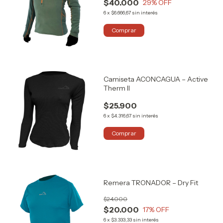
$40.000
29
% OFF
6
x
$6.666,67
sin interés
Comprar
Camiseta ACONCAGUA – Active
Therm II
$25.900
6
x
$4.316,67
sin interés
Comprar
Remera TRONADOR – Dry Fit
$24.000
$20.000
17
% OFF
6
x
$3.333,33
sin interés