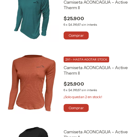
Camiseta ACONCAGUA – Active
Therm II
$25.900
6
x
$4.316,67
sin interés
Comprar
2X1 - HASTA AGOTAR STOCK
Camiseta ACONCAGUA – Active
Therm II
$25.900
6
x
$4.316,67
sin interés
¡Solo quedan
2
en stock!
Comprar
Camiseta ACONCAGUA – Active