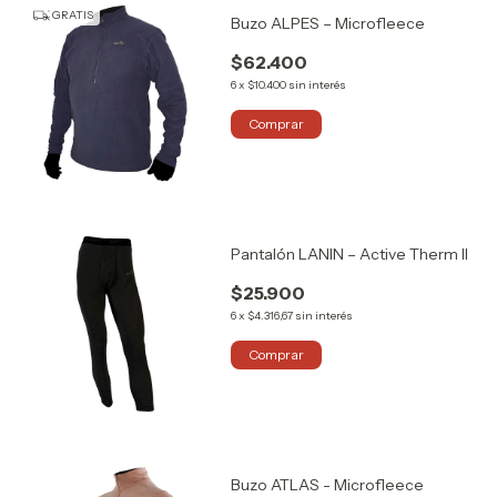
GRATIS
Buzo ALPES – Microfleece
$62.400
6
x
$10.400
sin interés
Comprar
Pantalón LANIN – Active Therm II
$25.900
6
x
$4.316,67
sin interés
Comprar
Buzo ATLAS - Microfleece