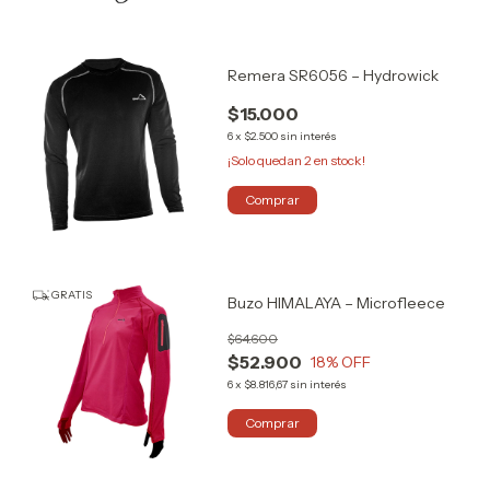
Remera SR6056 – Hydrowick
$15.000
6
x
$2.500
sin interés
¡Solo quedan
2
en stock!
Comprar
GRATIS
Buzo HIMALAYA – Microfleece
$64.600
$52.900
18
% OFF
6
x
$8.816,67
sin interés
Comprar