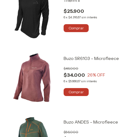
Therm II
$25.900
6
x
$4.316,67
sin interés
Comprar
Buzo SR6103 – Microfleece
$46.000
$34.000
26
% OFF
6
x
$5.666,67
sin interés
Comprar
Buzo ANDES – Microfleece
$56.000