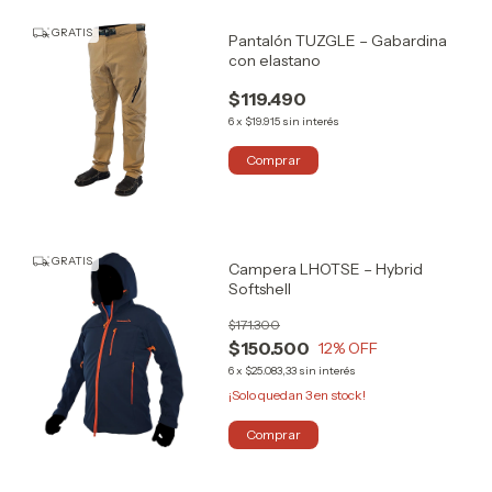
GRATIS
Pantalón TUZGLE – Gabardina
con elastano
$119.490
6
x
$19.915
sin interés
Comprar
GRATIS
Campera LHOTSE – Hybrid
Softshell
$171.300
$150.500
12
% OFF
6
x
$25.083,33
sin interés
¡Solo quedan
3
en stock!
Comprar