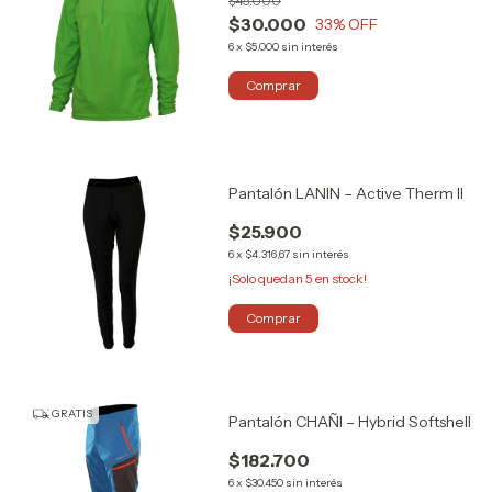
$45.000
$30.000
33
% OFF
6
x
$5.000
sin interés
Comprar
Pantalón LANIN – Active Therm II
$25.900
6
x
$4.316,67
sin interés
¡Solo quedan
5
en stock!
Comprar
GRATIS
Pantalón CHAÑI – Hybrid Softshell
$182.700
6
x
$30.450
sin interés