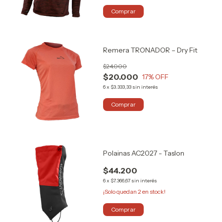
Comprar
Remera TRONADOR – Dry Fit
$24.000
$20.000
17
% OFF
6
x
$3.333,33
sin interés
Comprar
Polainas AC2027 - Taslon
$44.200
6
x
$7.366,67
sin interés
¡Solo quedan
2
en stock!
Comprar