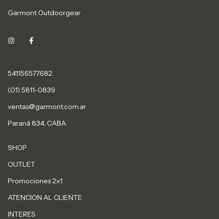
Garmont Outdoorgear
541156577682
(01) 5811-0839
ventas@garmont.com.ar
Paraná 834, CABA
SHOP
OUTLET
Promociones 2x1
ATENCION AL CLIENTE
INTERES