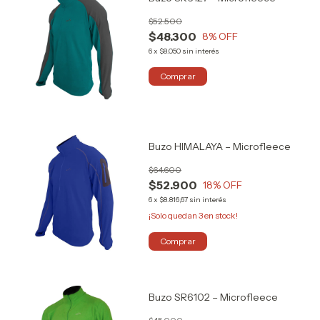
$52.500
$48.300
8
% OFF
6
x
$8.050
sin interés
Comprar
Buzo HIMALAYA – Microfleece
$64.600
$52.900
18
% OFF
6
x
$8.816,67
sin interés
¡Solo quedan
3
en stock!
Comprar
Buzo SR6102 – Microfleece