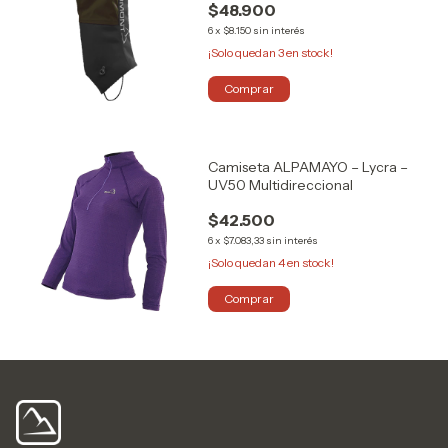
$48.900
6
x
$8.150
sin interés
¡Solo quedan
3
en stock!
Comprar
Camiseta ALPAMAYO – Lycra –
UV50 Multidireccional
$42.500
6
x
$7.083,33
sin interés
¡Solo quedan
4
en stock!
Comprar