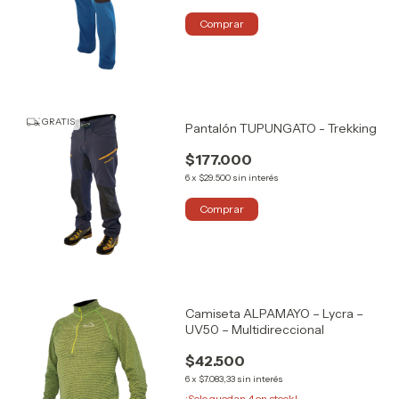
Comprar
GRATIS
Pantalón TUPUNGATO - Trekking
$177.000
6
x
$29.500
sin interés
Comprar
Camiseta ALPAMAYO – Lycra –
UV50 – Multidireccional
$42.500
6
x
$7.083,33
sin interés
¡Solo quedan
4
en stock!