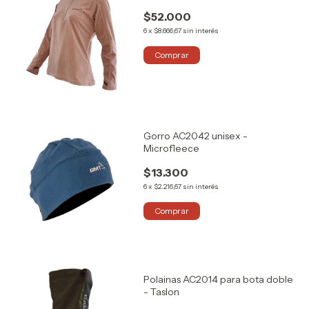
$52.000
6
x
$8.666,67
sin interés
Comprar
Gorro AC2042 unisex -
Microfleece
$13.300
6
x
$2.216,67
sin interés
Comprar
Polainas AC2014 para bota doble
- Taslon