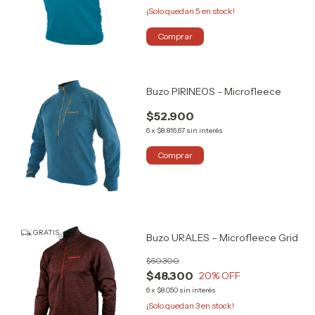
¡Solo quedan
5
en stock!
Comprar
Buzo PIRINEOS - Microfleece
$52.900
6
x
$8.816,67
sin interés
Comprar
GRATIS
Buzo URALES – Microfleece Grid
$60.300
$48.300
20
% OFF
6
x
$8.050
sin interés
¡Solo quedan
3
en stock!