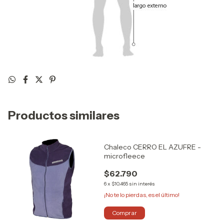
Productos similares
Chaleco CERRO EL AZUFRE -
microfleece
$62.790
6
x
$10.465
sin interés
¡No te lo pierdas, es el último!
Comprar