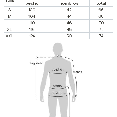
Talle
pecho
hombros
total
S
100
42
66
M
104
44
68
L
110
46
70
XL
116
48
72
XXL
124
50
74