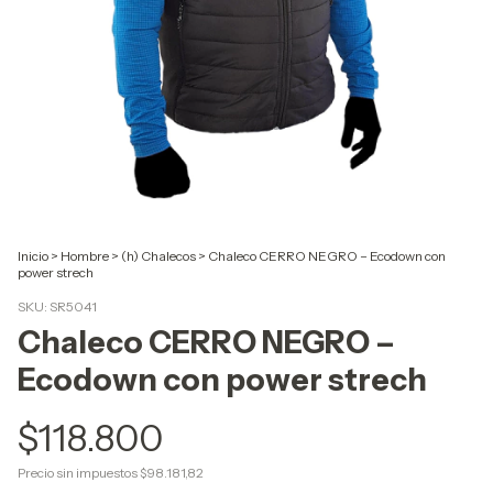
Inicio
>
Hombre
>
(h) Chalecos
>
Chaleco CERRO NEGRO – Ecodown con
power strech
SKU:
SR5041
Chaleco CERRO NEGRO –
Ecodown con power strech
$118.800
Precio sin impuestos
$98.181,82