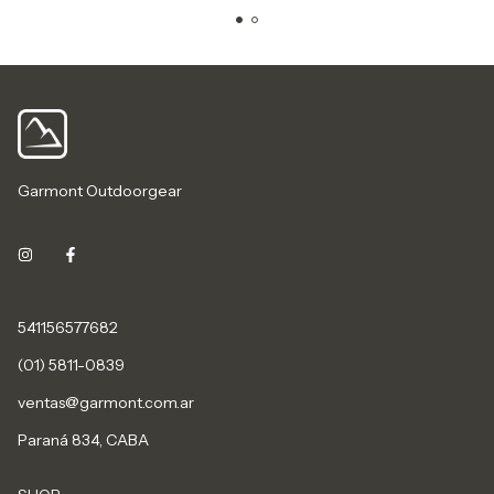
Garmont Outdoorgear
541156577682
(01) 5811-0839
ventas@garmont.com.ar
Paraná 834, CABA