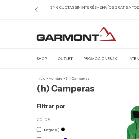
3 Y 6 CUOTAS SIN INTERÉS - ENVÍOS GRATIS A T
SHOP
OUTLET
PROMOCIONES 2X1
ATEN
Inicio
>
Hombre
>
(h) Camperas
(h) Camperas
Filtrar por
COLOR
Negro (6)