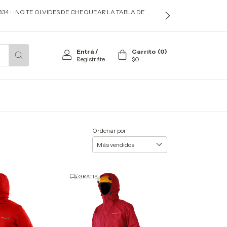
834 ::: NO TE OLVIDES DE CHEQUEAR LA TABLA DE
Entrá
/
Carrito
(
0
)
Registráte
$0
Ordenar por
GRATIS