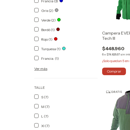
Francia (3)
Gris (2)
Verde (2)
Bordó (1)
Campera EVER
Tech III
Rojo (1)
$448.960
Turquesa (1)
6
x
$74.826,67
sin in
Francia. (1)
¡Solo quedan
5
en 
Ver más
Comprar
TALLE
GRATIS
S (7)
M (7)
L (7)
Xl (7)