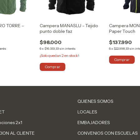
RO TORRE –
Campera MANASLU - Tejido
Campera MON
punto doble faz
Paper Touch
$98.000
$137.990
terés
6
x
$16.333,33
sin interés
6
x
$22.998,33
sin int
¡Solo quedan
2
en stock!
Comprar
Comprar
QUIENES SOMOS
ET
LOCALES
ciones 2x1
EMBAJADORES
ION AL CLIENTE
CONVENIOS CON ESCUELAS