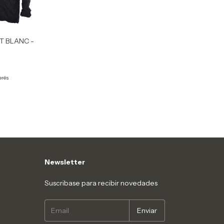
T BLANC -
erés
Newsletter
Suscribase para recibir novedades