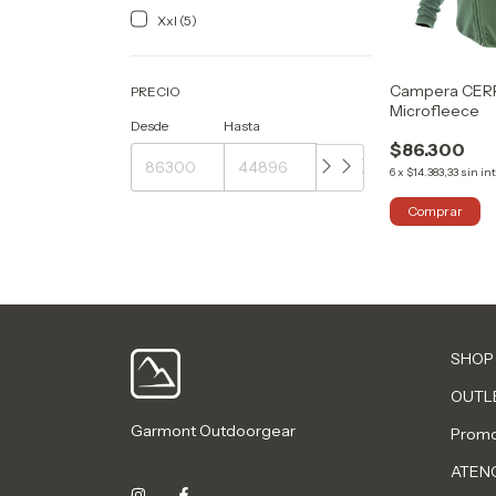
Xxl (5)
Campera CER
PRECIO
Microfleece
Desde
Hasta
$86.300
6
x
$14.383,33
sin in
Comprar
SHOP
OUTL
Garmont Outdoorgear
Promo
ATENC