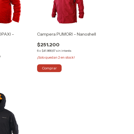
PAXI –
Campera PUMORI – Nanoshell
$251.200
6
x
$41.866,67
sin interés
s
¡Solo quedan
2
en stock!
Comprar