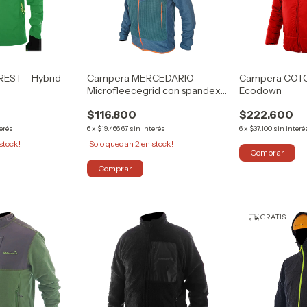
EST – Hybrid
Campera MERCEDARIO -
Campera COTO
Microfleecegrid con spandex y
Ecodown
Microfleece
$116.800
$222.600
terés
6
x
$19.466,67
sin interés
6
x
$37.100
sin interé
stock!
¡Solo quedan
2
en stock!
Comprar
Comprar
GRATIS