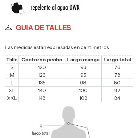
GUIA DE TALLES
Las medidas están expresadas en centímetros.
Talle
Contorno pecho
Largo manga
Largo total
S
120
93
76
M
126
95
78
L
135
98
80
XL
140
100
82
XXL
148
102
84