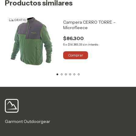
Productos similares
GRATIS
Campera CERRO TORRE –
Microfleece
$86.300
6
x
$14.383,33
sin interés
Comprar
Garmont Outdoorgear