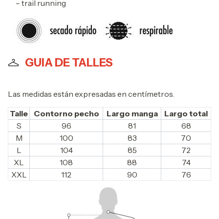
– trail running
GUIA DE TALLES
Las medidas están expresadas en centímetros.
Talle
Contorno pecho
Largo manga
Largo total
S
96
81
68
M
100
83
70
L
104
85
72
XL
108
88
74
XXL
112
90
76