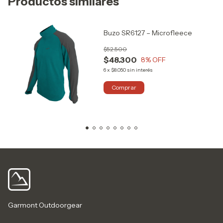
Productos similares
Buzo SR6127 – Microfleece
$52.500
$48.300
8
% OFF
6
x
$8.050
sin interés
Comprar
Garmont Outdoorgear