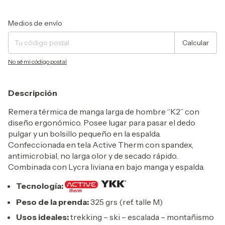
Entregas para el CP:
Cambiar CP
Medios de envío
Calcular
No sé mi código postal
Descripción
Remera térmica de manga larga de hombre “K2” con
diseño ergonómico. Posee lugar para pasar el dedo
pulgar y un bolsillo pequeño en la espalda.
Confeccionada en tela Active Therm con spandex,
antimicrobial, no larga olor y de secado rápido.
Combinada con Lycra liviana en bajo manga y espalda.
Tecnología:
Peso de la prenda:
325 grs (ref. talle M)
Usos ideales:
trekking – ski – escalada – montañismo