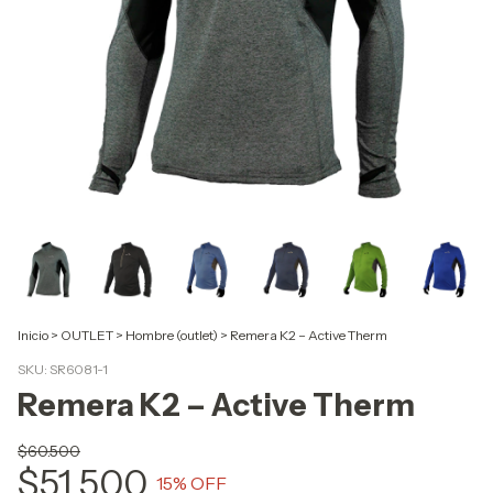
Inicio
>
OUTLET
>
Hombre (outlet)
>
Remera K2 – Active Therm
SKU:
SR6081-1
Remera K2 – Active Therm
$60.500
$51.500
15
% OFF