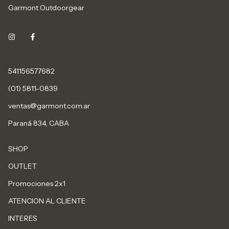
Garmont Outdoorgear
541156577682
(01) 5811-0839
ventas@garmont.com.ar
Paraná 834, CABA
SHOP
OUTLET
Promociones 2x1
ATENCION AL CLIENTE
INTERES