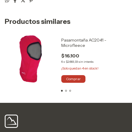
Productos similares
Pasamontaña AC2041 -
Microfleece
$16.100
6
x
$2.683,33
sin interés
¡Solo quedan
4
en stock!
Comprar