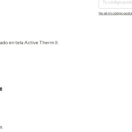
No sé mi código posta
do en tela Active Therm II.
s.