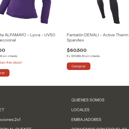
ta ALPAMAYO – Lycra – UV50
Pantalón DENALI – Active Therm
reccional
Spandex
00
$60.500
33
sin interés
6
x
$10.083,33
sin interés
edan
4
en stock!
Comprar
rar
QUIENES SOMOS
ET
LOCALES
ciones 2x1
EMBAJADORES