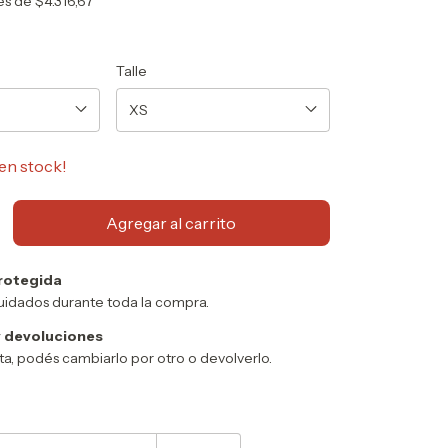
rés de
$4.316,67
Talle
en stock!
rotegida
uidados durante toda la compra.
 devoluciones
sta, podés cambiarlo por otro o devolverlo.
Cambiar CP