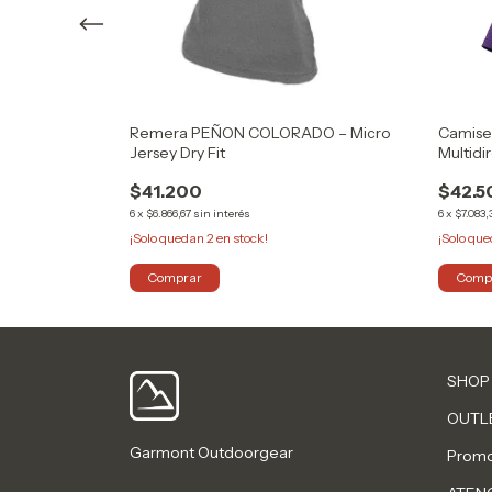
NOT –
Remera PEÑON COLORADO – Micro
Camise
Jersey Dry Fit
Multidi
$41.200
$42.5
6
x
$6.866,67
sin interés
6
x
$7.083,
¡Solo quedan
2
en stock!
¡Solo qu
Comprar
Comp
SHOP
OUTL
Garmont Outdoorgear
Promo