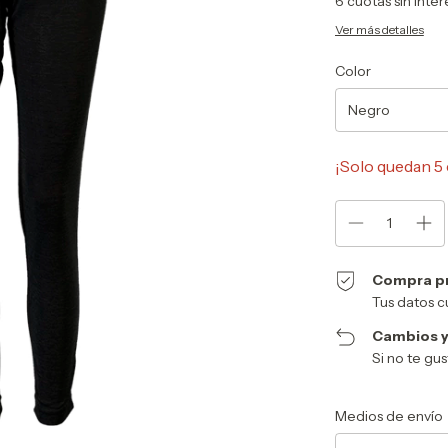
6
cuotas sin inte
Ver más detalles
Color
¡Solo quedan
5
Compra p
Tus datos c
Cambios y
Si no te gu
Entregas para el CP:
Medios de envío