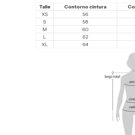
Talle
Contorno cintura
Co
XS
56
S
58
M
60
L
62
XL
64