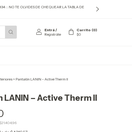
834 ::: NO TE OLVIDES DE CHEQUEAR LA TABLA DE
Entrá
/
Carrito
(
0
)
Registráte
$0
nteriores
>
Pantalón LANIN – Active Therm II
 LANIN – Active Therm II
0
$21.404,96