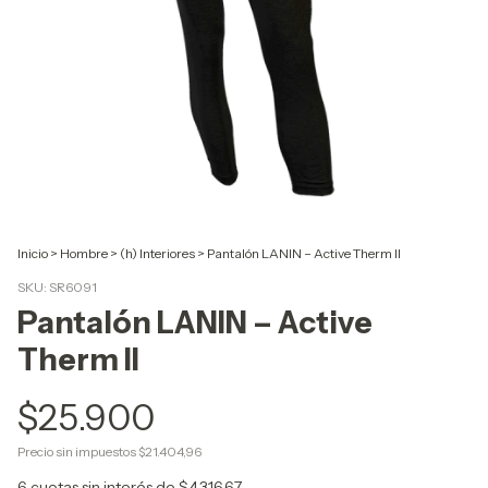
Inicio
>
Hombre
>
(h) Interiores
>
Pantalón LANIN – Active Therm II
SKU:
SR6091
Pantalón LANIN – Active
Therm II
$25.900
Precio sin impuestos
$21.404,96
6
cuotas sin interés de
$4.316,67