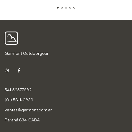
Garmont Outdoorgear
541156577682
(01) 5811-0839
ventas@garmont.com.ar
Paraná 834, CABA