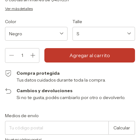
Ver más detalles
Color
Talle
Compra protegida
Tus datos cuidados durante toda la compra.
Cambios y devoluciones
Si no te gusta, podés cambiarlo por otro o devolverlo.
Entregas para el CP:
Cambiar CP
Medios de envío
Calcular
No sé mi código postal