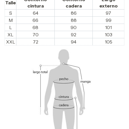
Talle
cintura
cadera
externo
S
64
86
97
M
66
88
99
L
68
90
101
XL
70
92
103
XXL
72
94
105