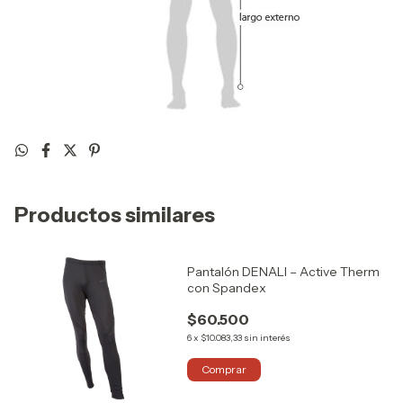
Productos similares
Pantalón DENALI – Active Therm
con Spandex
$60.500
6
x
$10.083,33
sin interés
Comprar