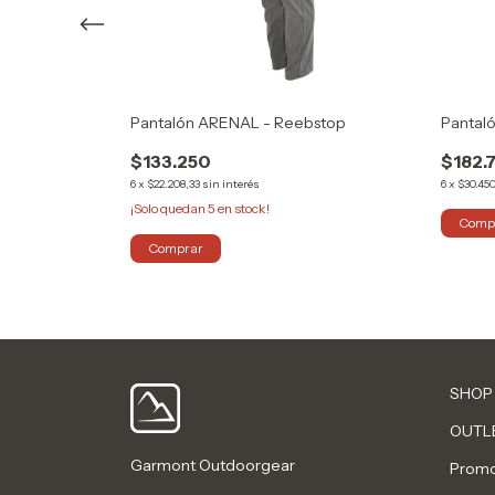
 - Reebstop
Pantalón ARENAL - Reebstop
Pantaló
$133.250
$182.
6
x
$22.208,33
sin interés
6
x
$30.45
¡Solo quedan
5
en stock!
Comp
Comprar
SHOP
OUTL
Garmont Outdoorgear
Promo