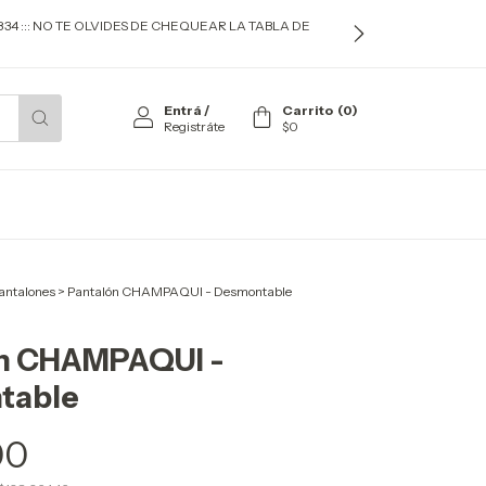
834 ::: NO TE OLVIDES DE CHEQUEAR LA TABLA DE
Entrá
/
Carrito
(
0
)
Registráte
$0
antalones
>
Pantalón CHAMPAQUI - Desmontable
n CHAMPAQUI -
table
00