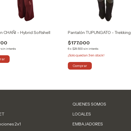
n CHAÑI – Hybrid Softshell
Pantalón TUPUNGATO - Trekking
700
$177.000
0
sin interés
6
x
$29.500
sin interés
¡Solo quedan
3
en stock!
rar
Comprar
QUIENES SOMOS
ET
LOCALES
ciones 2x1
EMBAJADORES