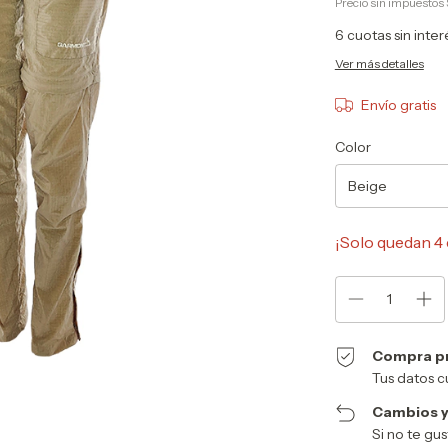
Precio sin impuestos
6
cuotas sin inte
Ver más detalles
Envío gratis
Color
¡Solo quedan
4
Compra p
Tus datos c
Cambios y
Si no te gu