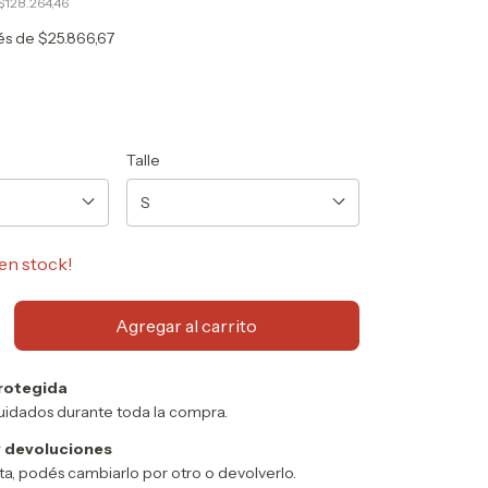
$128.264,46
rés de
$25.866,67
Talle
en stock!
rotegida
uidados durante toda la compra.
 devoluciones
sta, podés cambiarlo por otro o devolverlo.