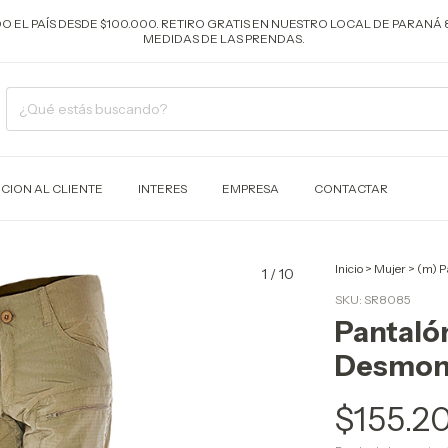
ODO EL PAÍS DESDE $100.000. RETIRO GRATIS EN NUESTRO LOCAL DE PARANÁ 
MEDIDAS DE LAS PRENDAS.
CION AL CLIENTE
INTERES
EMPRESA
CONTACTAR
Inicio
>
Mujer
>
(m) P
1
/
10
SKU:
SR8085
Pantaló
Desmon
$155.2