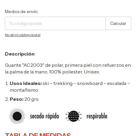
Entregas para el CP:
Cambiar CP
Medios de envío
Calcular
No sé mi código postal
Descripción
Guante "AC2003" de polar, primera piel con refuerzos en
la palma de la mano. 100% poliester. Unisex.
Usos ideales:
ski – trekking – snowboard – escalada –
montañismo
Peso:
20 grs
TABLA DE MEDIDAS