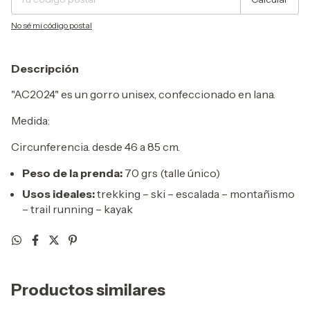
No sé mi código postal
Descripción
"AC2024" es un gorro unisex, confeccionado en lana.
Medida:
Circunferencia. desde 46 a 85 cm.
Peso de la prenda:
70 grs (talle único)
Usos ideales
:
trekking – ski – escalada – montañismo
– trail running – kayak
Productos similares