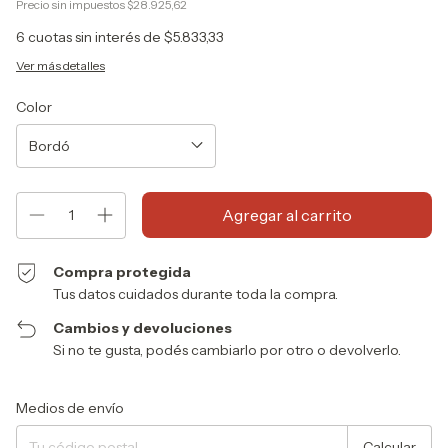
Precio sin impuestos
$28.925,62
6
cuotas sin interés de
$5.833,33
Ver más detalles
Color
Compra protegida
Tus datos cuidados durante toda la compra.
Cambios y devoluciones
Si no te gusta, podés cambiarlo por otro o devolverlo.
Entregas para el CP:
Cambiar CP
Medios de envío
Calcular