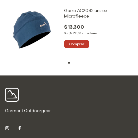
Gorro AC2042 unisex -
Microfleece
$13.300
6
x
$2.216,67
sin interés
Comprar
Garmont Outdoorgear