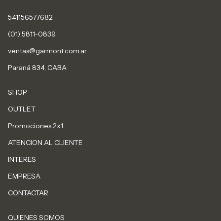
541156577682
(01) 5811-0839
ventas@garmont.com.ar
Paraná 834, CABA
SHOP
OUTLET
Promociones 2x1
ATENCION AL CLIENTE
INTERES
EMPRESA
CONTACTAR
QUIENES SOMOS