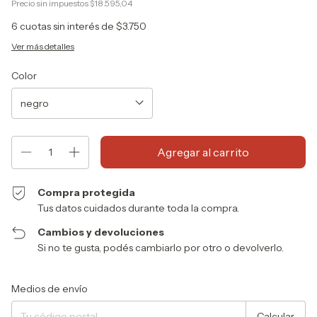
Precio sin impuestos
$18.595,04
6
cuotas sin interés de
$3.750
Ver más detalles
Color
Compra protegida
Tus datos cuidados durante toda la compra.
Cambios y devoluciones
Si no te gusta, podés cambiarlo por otro o devolverlo.
Entregas para el CP:
Cambiar CP
Medios de envío
Calcular