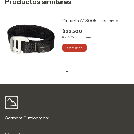
Productos similares
Cinturón AC3005 - con cinta
$22.500
6
x
$3.750
sin interés
Comprar
Garmont Outdoorgear