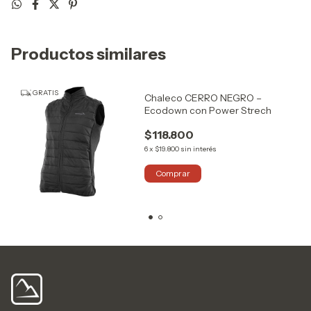
Productos similares
GRATIS
Chaleco CERRO NEGRO –
Ecodown con Power Strech
$118.800
6
x
$19.800
sin interés
Comprar