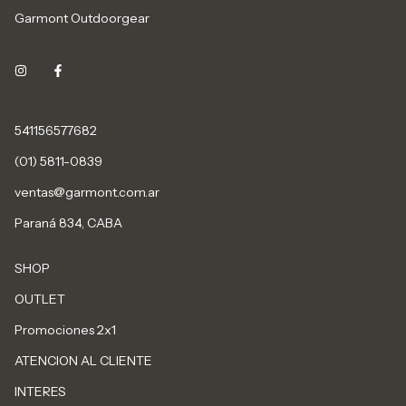
Garmont Outdoorgear
541156577682
(01) 5811-0839
ventas@garmont.com.ar
Paraná 834, CABA
SHOP
OUTLET
Promociones 2x1
ATENCION AL CLIENTE
INTERES