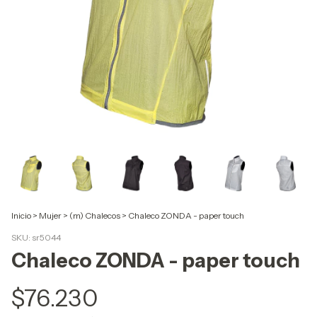
Inicio
>
Mujer
>
(m) Chalecos
>
Chaleco ZONDA - paper touch
SKU:
sr5044
Chaleco ZONDA - paper touch
$76.230