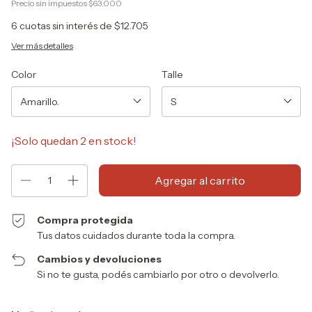
Precio sin impuestos
$63.000
6
cuotas sin interés de
$12.705
Ver más detalles
Color
Talle
¡Solo quedan
2
en stock!
Compra protegida
Tus datos cuidados durante toda la compra.
Cambios y devoluciones
Si no te gusta, podés cambiarlo por otro o devolverlo.
Entregas para el CP:
Cambiar CP