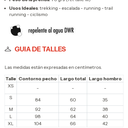
Usos Ideales
: trekking - escalada - running - trail
running - ciclismo
GUIA DE TALLES
Las medidas están expresadas en centímetros.
Talle
Contorno pecho
Largo total
Largo hombro
XS
-
-
-
S
84
60
35
M
92
62
38
L
98
64
40
XL
104
66
42