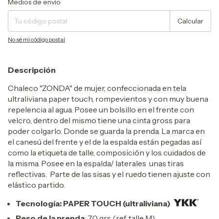
Medios de envío
Calcular
No sé mi código postal
Descripción
Chaleco "ZONDA" de mujer, confeccionada en tela
ultraliviana paper touch, rompevientos y con muy buena
repelencia al agua. Posee un bolsillo en el frente con
velcro, dentro del mismo tiene una cinta gross para
poder colgarlo. Donde se guarda la prenda. La marca en
el canesú del frente y el de la espalda están pegadas así
como la etiqueta de talle, composición y los cuidados de
la misma. Posee en la espalda/ laterales unas tiras
reflectivas. Parte de las sisas y el ruedo tienen ajuste con
elástico partido.
Tecnología: PAPER TOUCH (ultraliviana)
Peso de la prenda
: 70 grs (ref. talle M)