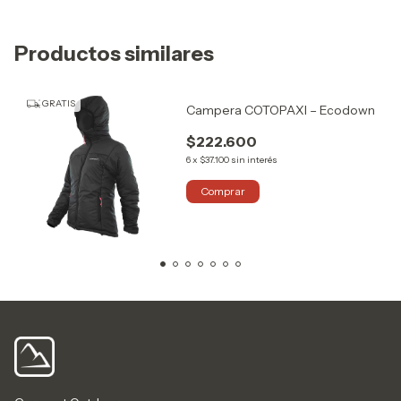
Productos similares
GRATIS
Campera COTOPAXI – Ecodown
$222.600
6
x
$37.100
sin interés
Comprar