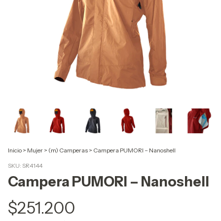
Inicio
>
Mujer
>
(m) Camperas
>
Campera PUMORI – Nanoshell
SKU:
SR4144
Campera PUMORI – Nanoshell
$251.200