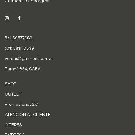
Garmont Outdoorgear
541156577682
(01) 5811-0839
ventas@garmont.com.ar
Paraná 834, CABA
SHOP
OUTLET
Promociones 2x1
ATENCION AL CLIENTE
INTERES
EMPRESA